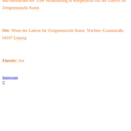
und Mitmachen ein. Eine Veranstaltung in Kooperation mit der Galerie für
Zeitgenössische Kunst.
Ort:
Wiese der Galerie für Zeitgenössische Kunst, Wächter-/Grassistraße,
04107 Leipzig
Eintritt:
frei
Impressum