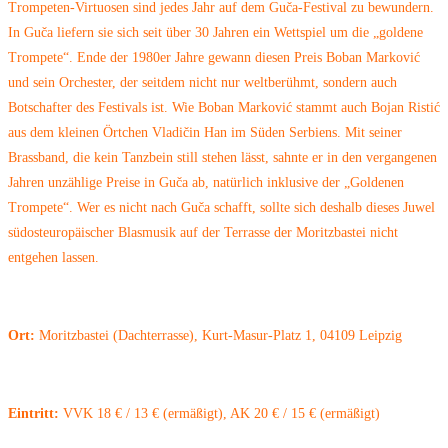
Trompeten-Virtuosen sind jedes Jahr auf dem Guča-Festival zu bewundern.
In Guča liefern sie sich seit über 30 Jahren ein Wettspiel um die „goldene
Trompete“. Ende der 1980er Jahre gewann diesen Preis Boban Marković
und sein Orchester, der seitdem nicht nur weltberühmt, sondern auch
Botschafter des Festivals ist. Wie Boban Marković stammt auch Bojan Ristić
aus dem kleinen Örtchen Vladičin Han im Süden Serbiens. Mit seiner
Brassband, die kein Tanzbein still stehen lässt, sahnte er in den vergangenen
Jahren unzählige Preise in Guča ab, natürlich inklusive der „Goldenen
Trompete“. Wer es nicht nach Guča schafft, sollte sich deshalb dieses Juwel
südosteuropäischer Blasmusik auf der Terrasse der Moritzbastei nicht
entgehen lassen.
Ort:
Moritzbastei (Dachterrasse), Kurt-Masur-Platz 1, 04109 Leipzig
Eintritt:
VVK 18 € / 13 € (ermäßigt), AK 20 € / 15 € (ermäßigt)